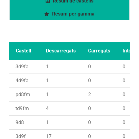
Resum de castells
Resum per gamma
Castell
Descarregats
Carregats
Intents
3d9fa
1
0
0
4d9fa
1
0
0
pd8fm
1
2
0
td9fm
4
0
0
9d8
1
0
0
3d9f
17
0
0