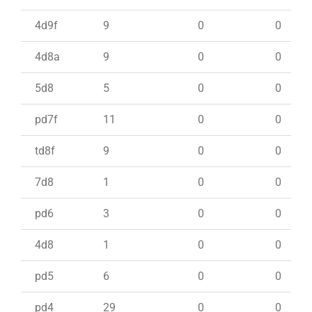
4d9f
9
0
0
4d8a
9
0
0
5d8
5
0
0
pd7f
11
0
0
td8f
9
0
0
7d8
1
0
0
pd6
3
0
0
4d8
1
0
0
pd5
6
0
0
pd4
29
0
0