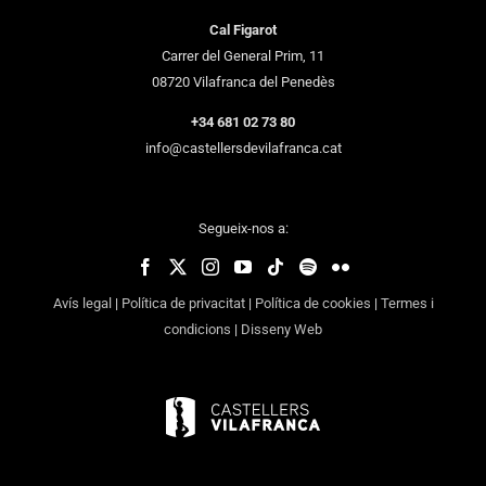
Cal Figarot
Carrer del General Prim, 11
08720 Vilafranca del Penedès
+34 681 02 73 80
info@castellersdevilafranca.cat
Segueix-nos a:
Avís legal
|
Política de privacitat
|
Política de cookies
|
Termes i
condicions
|
Disseny Web