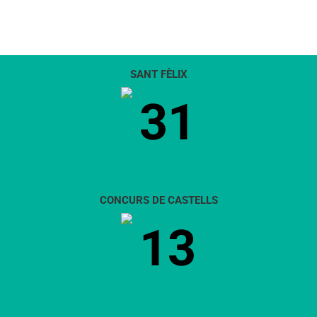
SANT FÈLIX
31
CONCURS DE CASTELLS
13