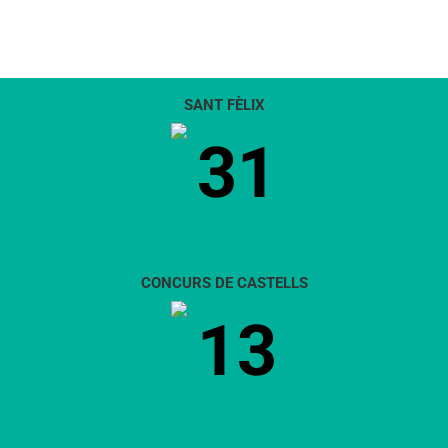
SANT FÈLIX
31
CONCURS DE CASTELLS
13