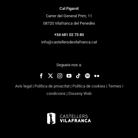
Cal Figarot
Carrer del General Prim, 11
08720 Vilafranca del Penedès
+34 681 02 73 80
info@castellersdevilafranca.cat
Segueix-nos a:
Avís legal
|
Política de privacitat
|
Política de cookies
|
Termes i
condicions
|
Disseny Web