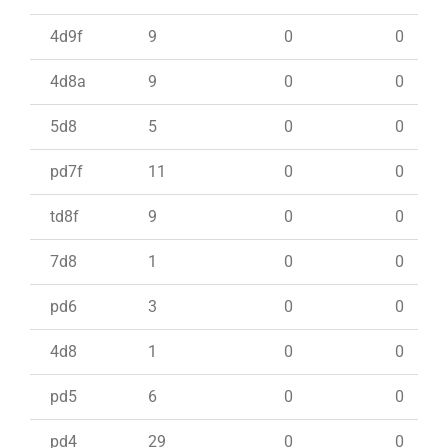
4d9f
9
0
0
4d8a
9
0
0
5d8
5
0
0
pd7f
11
0
0
td8f
9
0
0
7d8
1
0
0
pd6
3
0
0
4d8
1
0
0
pd5
6
0
0
pd4
29
0
0