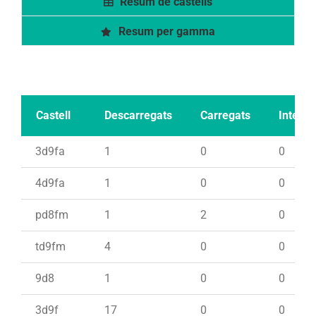
Resum de castells
Resum per gamma
Castell
Descarregats
Carregats
Intents
3d9fa
1
0
0
4d9fa
1
0
0
pd8fm
1
2
0
td9fm
4
0
0
9d8
1
0
0
3d9f
17
0
0