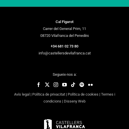
Cal Figarot
Carrer del General Prim, 11
08720 Vilafranca del Penedès
+34 681 02 73 80
info@castellersdevilafranca.cat
Segueix-nos a:
Avís legal
|
Política de privacitat
|
Política de cookies
|
Termes i
condicions
|
Disseny Web