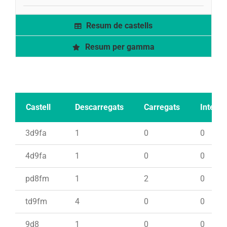
Resum de castells
Resum per gamma
Castell
Descarregats
Carregats
Intents
3d9fa
1
0
0
4d9fa
1
0
0
pd8fm
1
2
0
td9fm
4
0
0
9d8
1
0
0