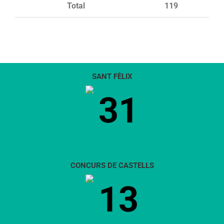
Total
119
SANT FÈLIX
31
CONCURS DE CASTELLS
13