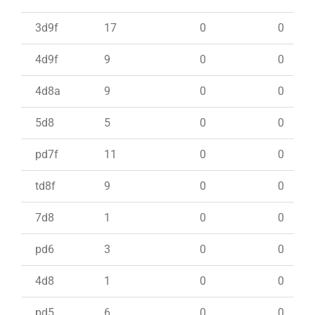
3d9f
17
0
0
4d9f
9
0
0
4d8a
9
0
0
5d8
5
0
0
pd7f
11
0
0
td8f
9
0
0
7d8
1
0
0
pd6
3
0
0
4d8
1
0
0
pd5
6
0
0