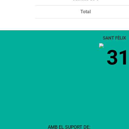
Total
SANT FÈLIX
3
AMB EL SUPORT DE: