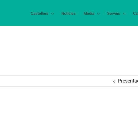
Castellers
Notícies
Mèdia
Serveis
Ca
Presenta