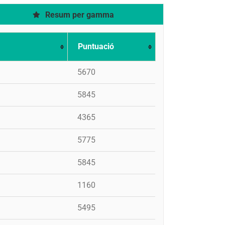
Resum per gamma
Puntuació
5670
5845
4365
5775
5845
1160
5495