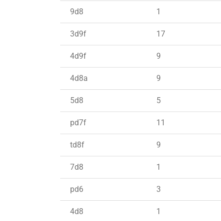
9d8
1
3d9f
17
4d9f
9
4d8a
9
5d8
5
pd7f
11
td8f
9
7d8
1
pd6
3
4d8
1