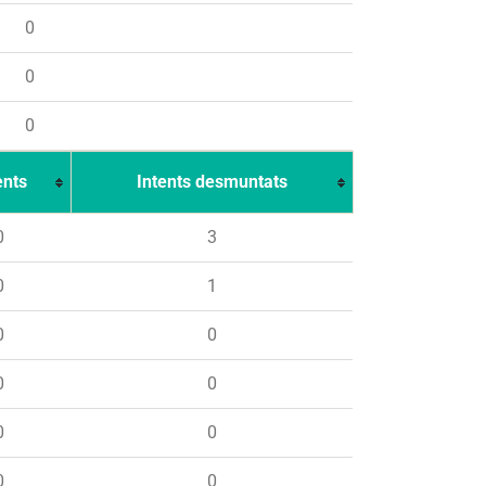
0
0
0
ents
Intents desmuntats
0
3
0
1
0
0
0
0
0
0
0
0