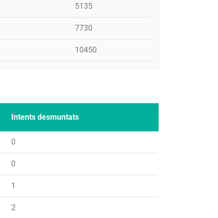
5135
7730
10450
Intents desmuntats
0
0
1
2