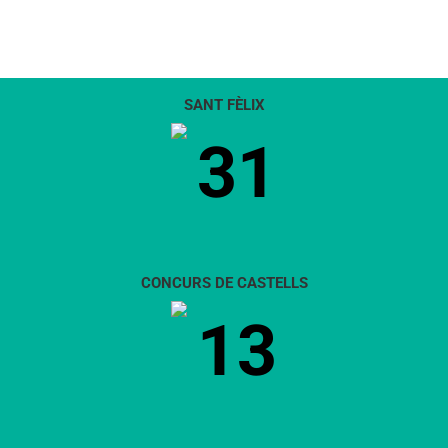
SANT FÈLIX
31
CONCURS DE CASTELLS
13