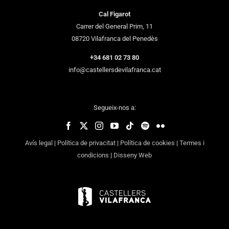
Cal Figarot
Carrer del General Prim, 11
08720 Vilafranca del Penedès
+34 681 02 73 80
info@castellersdevilafranca.cat
Segueix-nos a:
Avís legal
|
Política de privacitat
|
Política de cookies
|
Termes i
condicions
|
Disseny Web