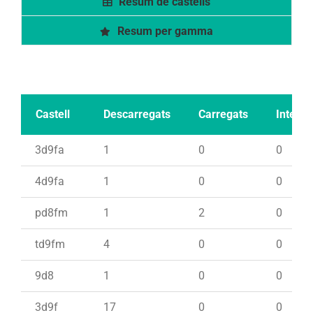
Resum de castells
Resum per gamma
Castell
Descarregats
Carregats
Intents
3d9fa
1
0
0
4d9fa
1
0
0
pd8fm
1
2
0
td9fm
4
0
0
9d8
1
0
0
3d9f
17
0
0