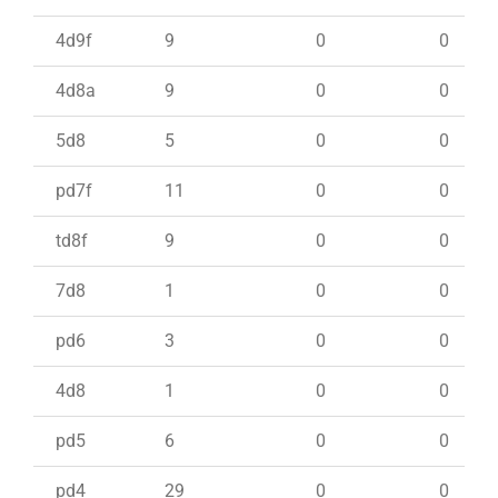
4d9f
9
0
0
4d8a
9
0
0
5d8
5
0
0
pd7f
11
0
0
td8f
9
0
0
7d8
1
0
0
pd6
3
0
0
4d8
1
0
0
pd5
6
0
0
pd4
29
0
0