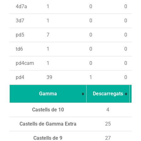
4d7a
1
0
0
3d7
1
0
0
pd5
7
0
0
td6
1
0
0
pd4cam
1
0
0
pd4
39
1
0
Gamma
Descarregats
Ca
Castells de 10
4
Castells de Gamma Extra
25
Castells de 9
27