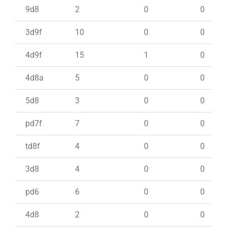
9d8
2
0
0
3d9f
10
0
0
4d9f
15
1
0
4d8a
5
0
0
5d8
3
0
0
pd7f
7
0
0
td8f
4
0
0
3d8
4
0
0
pd6
6
0
0
4d8
2
0
0