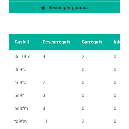
Resum per gamma
Castell
Descarregats
Carregats
Intents
3d10fm
4
2
0
3d9fa
1
0
0
4d9fa
2
0
0
5d9f
3
0
0
pd8fm
8
0
0
td9fm
11
2
0