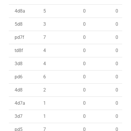
4d8a
5
0
0
5d8
3
0
0
pd7f
7
0
0
td8f
4
0
0
3d8
4
0
0
pd6
6
0
0
4d8
2
0
0
4d7a
1
0
0
3d7
1
0
0
pd5
7
0
0