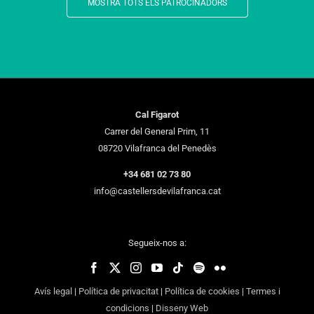
MOSTRA TOTS ELS PATROCINADORS
Cal Figarot
Carrer del General Prim, 11
08720 Vilafranca del Penedès
+34 681 02 73 80
info@castellersdevilafranca.cat
Segueix-nos a:
Avís legal
|
Política de privacitat
|
Política de cookies
|
Termes i
condicions
|
Disseny Web