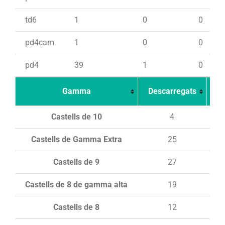
td6
1
0
0
pd4cam
1
0
0
pd4
39
1
0
Gamma
Descarregats
Ca
Castells de 10
4
Castells de Gamma Extra
25
Castells de 9
27
Castells de 8 de gamma alta
19
Castells de 8
12