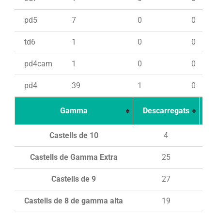
pd5
7
0
0
td6
1
0
0
pd4cam
1
0
0
pd4
39
1
0
Gamma
Descarregats
Ca
Castells de 10
4
Castells de Gamma Extra
25
Castells de 9
27
Castells de 8 de gamma alta
19