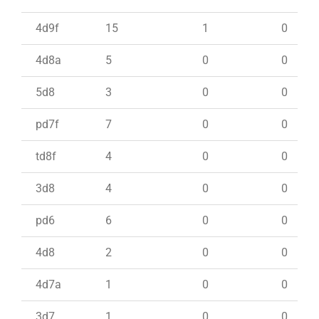
4d9f
15
1
0
4d8a
5
0
0
5d8
3
0
0
pd7f
7
0
0
td8f
4
0
0
3d8
4
0
0
pd6
6
0
0
4d8
2
0
0
4d7a
1
0
0
3d7
1
0
0