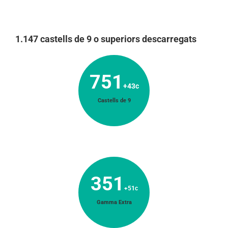
1.147 castells de 9 o superiors descarregats
751
+43c
Castells de 9
351
+51c
Gamma Extra