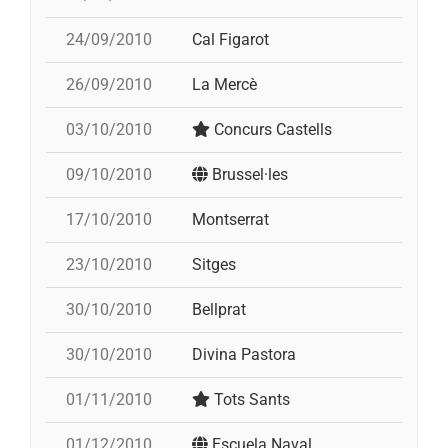
24/09/2010
Cal Figarot
4
26/09/2010
La Mercè
03/10/2010
Concurs Castells
4
09/10/2010
Brussel·les
17/10/2010
Montserrat
3
23/10/2010
Sitges
30/10/2010
Bellprat
30/10/2010
Divina Pastora
p
01/11/2010
Tots Sants
01/12/2010
Escuela Naval
3