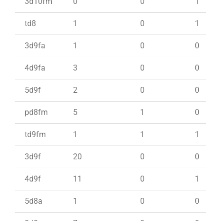
3d10fm
0
0
1
td8
1
0
1
3d9fa
1
0
0
4d9fa
3
0
0
5d9f
2
0
0
pd8fm
5
1
0
td9fm
1
1
1
3d9f
20
0
0
4d9f
11
0
1
5d8a
1
0
0