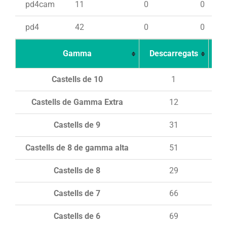
pd4cam
11
0
0
pd4
42
0
0
Gamma
Descarregats
Ca
Castells de 10
1
Castells de Gamma Extra
12
Castells de 9
31
Castells de 8 de gamma alta
51
Castells de 8
29
Castells de 7
66
Castells de 6
69