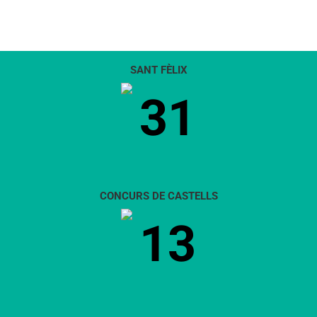
SANT FÈLIX
31
CONCURS DE CASTELLS
13