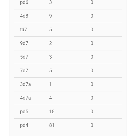
pd6
3
0
0
4d8
9
0
0
td7
5
0
0
9d7
2
0
0
5d7
3
0
0
7d7
5
0
0
3d7a
1
0
0
4d7a
4
0
0
pd5
18
0
0
pd4
81
0
1