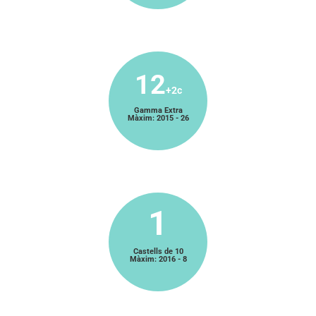
12
+2c
Gamma Extra
Màxim: 2015 - 26
1
Castells de 10
Màxim: 2016 - 8