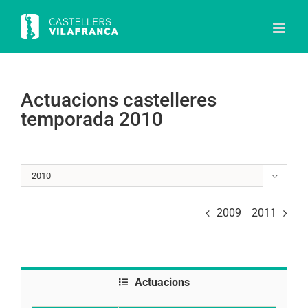
Skip
to
content
Actuacions castelleres
temporada 2010

2009
2011
Actuacions