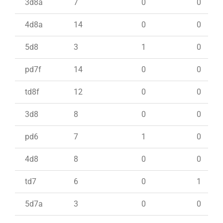
3d8a
7
0
0
4d8a
14
0
0
5d8
3
1
0
pd7f
14
0
0
td8f
12
0
0
3d8
8
0
0
pd6
7
1
0
4d8
8
0
0
td7
6
0
1
5d7a
3
0
0