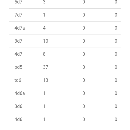
5d7
3
0
0
7d7
1
0
0
4d7a
4
0
0
3d7
10
0
0
4d7
8
0
0
pd5
37
0
0
td6
13
0
0
4d6a
1
0
0
3d6
1
0
0
4d6
1
0
0