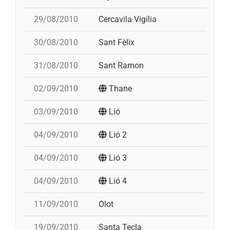
29/08/2010
Cercavila Vigília
30/08/2010
Sant Fèlix
31/08/2010
Sant Ramon
02/09/2010
Thane
03/09/2010
Lió
3
04/09/2010
Lió 2
4
04/09/2010
Lió 3
3
04/09/2010
Lió 4
p
11/09/2010
Olot
4
19/09/2010
Santa Tecla