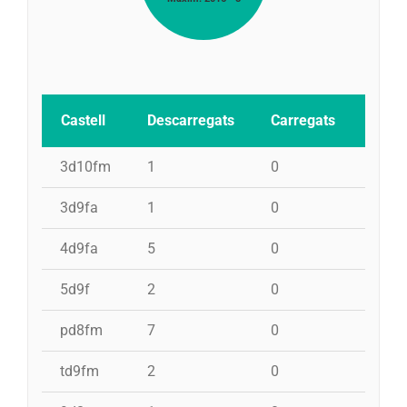
Castell
Descarregats
Carregats
Inten
3d10fm
1
0
0
3d9fa
1
0
0
4d9fa
5
0
0
5d9f
2
0
0
pd8fm
7
0
0
td9fm
2
0
0