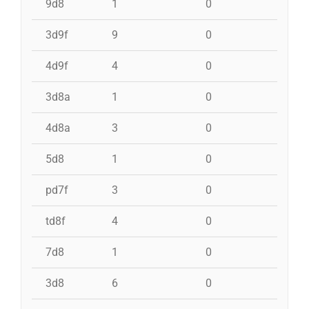
9d8
1
0
0
3d9f
9
0
0
4d9f
4
0
0
3d8a
1
0
0
4d8a
3
0
0
5d8
1
0
0
pd7f
3
0
0
td8f
4
0
0
7d8
1
0
0
3d8
6
0
0