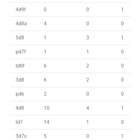
4d9f
0
0
1
4d8a
4
0
0
5d8
1
3
1
pd7f
1
1
0
td8f
6
2
0
3d8
6
2
0
pd6
2
0
0
4d8
10
4
1
td7
14
1
0
3d7s
5
0
1