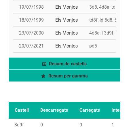
19/07/1998
Els Monjos
3d8, 4d8a, td8f, pd
18/07/1999
Els Monjos
td8f, id 5d8, 5d8c, 
23/07/2000
Els Monjos
4d8a, i 3d9f, td8f, 
20/07/2021
Els Monjos
pd5
Resum de castells
Resum per gamma
Castell
Descarregats
Carregats
Intents
3d9f
0
0
1