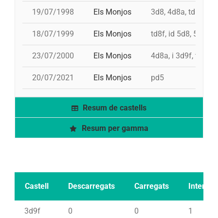
19/07/1998
Els Monjos
3d8, 4d8a, td8f, pd
18/07/1999
Els Monjos
td8f, id 5d8, 5d8c, 
23/07/2000
Els Monjos
4d8a, i 3d9f, td8f, 
20/07/2021
Els Monjos
pd5
Resum de castells
Resum per gamma
Castell
Descarregats
Carregats
Intents
3d9f
0
0
1