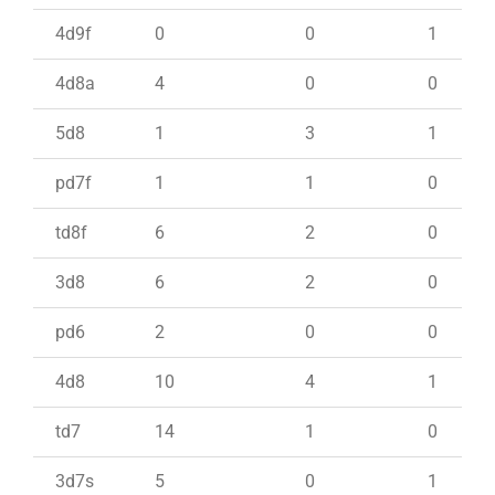
4d9f
0
0
1
4d8a
4
0
0
5d8
1
3
1
pd7f
1
1
0
td8f
6
2
0
3d8
6
2
0
pd6
2
0
0
4d8
10
4
1
td7
14
1
0
3d7s
5
0
1