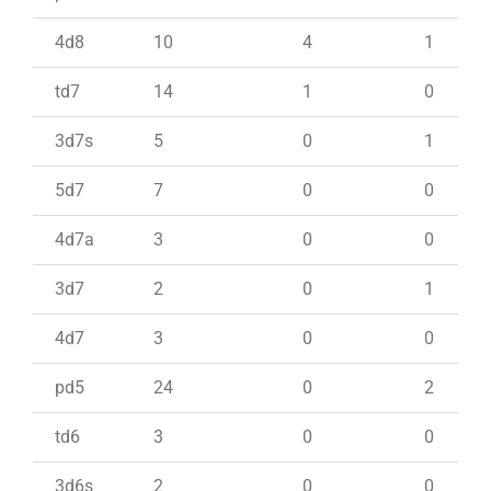
4d8
10
4
1
td7
14
1
0
3d7s
5
0
1
5d7
7
0
0
4d7a
3
0
0
3d7
2
0
1
4d7
3
0
0
pd5
24
0
2
td6
3
0
0
3d6s
2
0
0