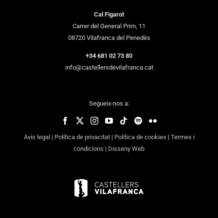
Cal Figarot
Carrer del General Prim, 11
08720 Vilafranca del Penedès
+34 681 02 73 80
info@castellersdevilafranca.cat
Segueix-nos a:
Avís legal
|
Política de privacitat
|
Política de cookies
|
Termes i
condicions
|
Disseny Web