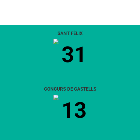
SANT FÈLIX
31
CONCURS DE CASTELLS
13