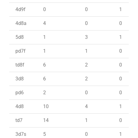
4d9f
0
0
1
4d8a
4
0
0
5d8
1
3
1
pd7f
1
1
0
td8f
6
2
0
3d8
6
2
0
pd6
2
0
0
4d8
10
4
1
td7
14
1
0
3d7s
5
0
1