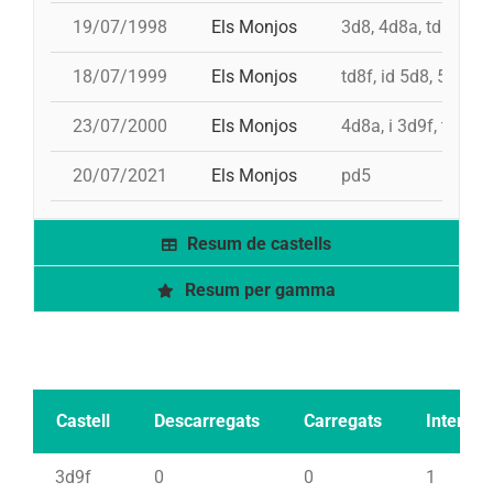
19/07/1998
Els Monjos
3d8, 4d8a, td8f, pd
18/07/1999
Els Monjos
td8f, id 5d8, 5d8c, 
23/07/2000
Els Monjos
4d8a, i 3d9f, td8f, 
20/07/2021
Els Monjos
pd5
Resum de castells
Resum per gamma
Castell
Descarregats
Carregats
Intents
3d9f
0
0
1