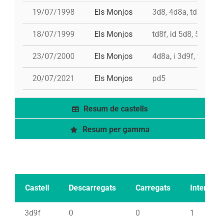
19/07/1998
Els Monjos
3d8, 4d8a, td8f, pd
18/07/1999
Els Monjos
td8f, id 5d8, 5d8c, 
23/07/2000
Els Monjos
4d8a, i 3d9f, td8f, 
20/07/2021
Els Monjos
pd5
Resum de castells
Resum per gamma
Castell
Descarregats
Carregats
Intents
3d9f
0
0
1