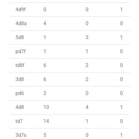
4d9f
0
0
1
4d8a
4
0
0
5d8
1
3
1
pd7f
1
1
0
td8f
6
2
0
3d8
6
2
0
pd6
2
0
0
4d8
10
4
1
td7
14
1
0
3d7s
5
0
1