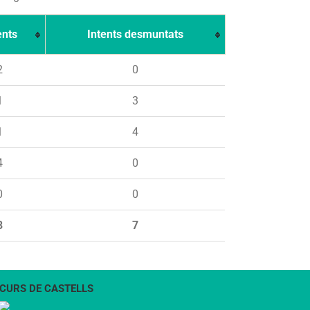
ents
Intents desmuntats
2
0
1
3
1
4
4
0
0
0
8
7
CURS DE CASTELLS