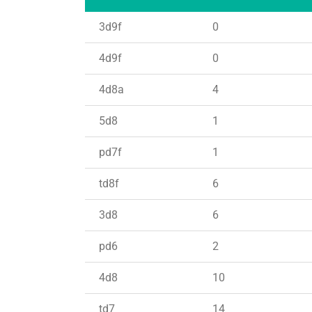
3d9f
0
4d9f
0
4d8a
4
5d8
1
pd7f
1
td8f
6
3d8
6
pd6
2
4d8
10
td7
14