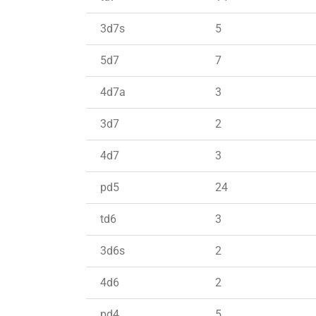
3d7s
5
5d7
7
4d7a
3
3d7
2
4d7
3
pd5
24
td6
3
3d6s
2
4d6
2
pd4
5