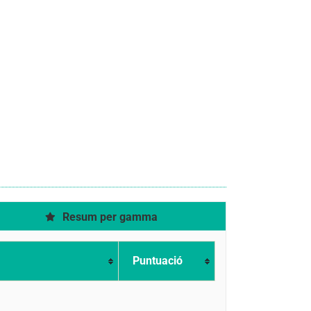
Resum per gamma
Puntuació