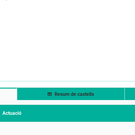
Resum de castells
Actuació