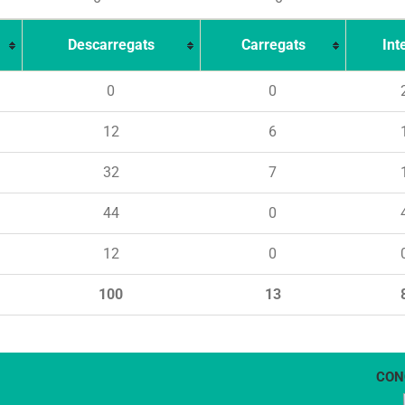
Descarregats
Carregats
Int
0
0
12
6
32
7
44
0
12
0
100
13
CON