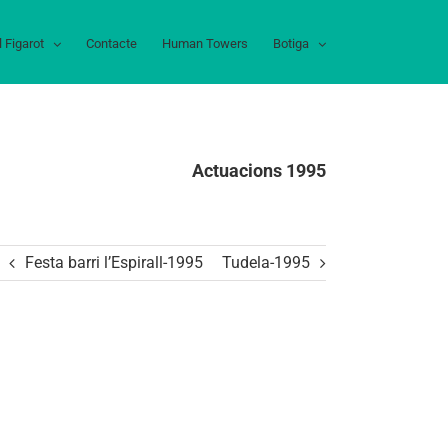
l Figarot
Contacte
Human Towers
Botiga
Actuacions 1995
Festa barri l’Espirall-1995
Tudela-1995