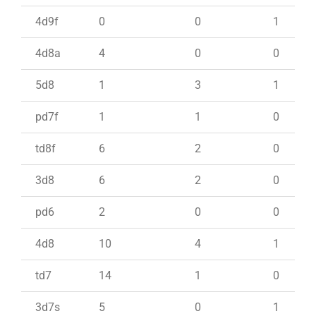
4d9f
0
0
1
4d8a
4
0
0
5d8
1
3
1
pd7f
1
1
0
td8f
6
2
0
3d8
6
2
0
pd6
2
0
0
4d8
10
4
1
td7
14
1
0
3d7s
5
0
1