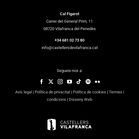
Cal Figarot
Carrer del General Prim, 11
08720 Vilafranca del Penedès
+34 681 02 73 80
info@castellersdevilafranca.cat
Segueix-nos a:
Avís legal
|
Política de privacitat
|
Política de cookies
|
Termes i
condicions
|
Disseny Web