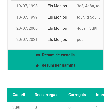
19/07/1998
Els Monjos
3d8, 4d8a, td8f, pd
18/07/1999
Els Monjos
td8f, id 5d8, 5d8c, 
23/07/2000
Els Monjos
4d8a, i 3d9f, td8f, 
20/07/2021
Els Monjos
pd5
Resum de castells
Resum per gamma
Castell
Descarregats
Carregats
Intents
3d9f
0
0
1