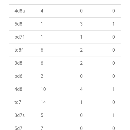
4d8a
4
0
0
5d8
1
3
1
pd7f
1
1
0
td8f
6
2
0
3d8
6
2
0
pd6
2
0
0
4d8
10
4
1
td7
14
1
0
3d7s
5
0
1
5d7
7
0
0