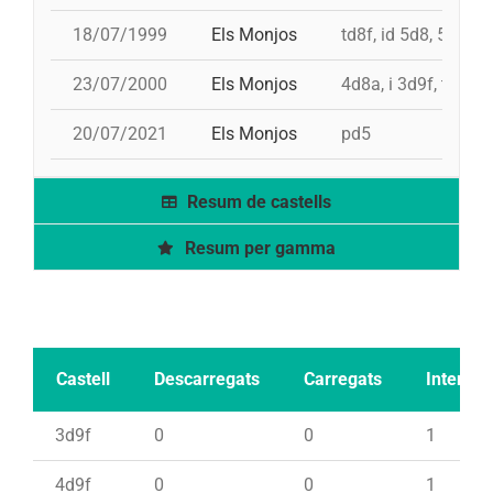
18/07/1999
Els Monjos
td8f, id 5d8, 5d8c, 
23/07/2000
Els Monjos
4d8a, i 3d9f, td8f, 
20/07/2021
Els Monjos
pd5
Resum de castells
Resum per gamma
Castell
Descarregats
Carregats
Intents
3d9f
0
0
1
4d9f
0
0
1