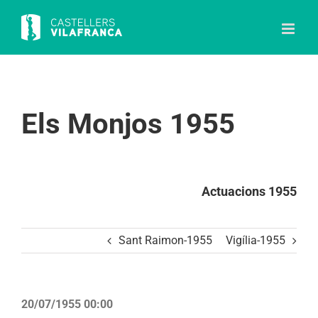
Skip
to
content
Els Monjos 1955
Actuacions 1955
Sant Raimon-1955
Vigília-1955
20/07/1955 00:00