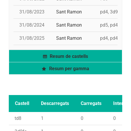
31/08/2023
Sant Ramon
pd4, 3d9f+4d8
31/08/2024
Sant Ramon
pd5, pd4, 4d8,
31/08/2025
Sant Ramon
pd4, pd4, 3d9f,
Resum de castells
Resum per gamma
Castell
Descarregats
Carregats
Intents
td8
1
0
0