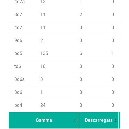
4d7a
13
1
0
3d7
11
2
0
4d7
11
0
0
9d6
2
0
0
pd5
135
6
1
td6
10
0
0
3d6s
3
0
0
3d6
1
0
0
pd4
24
0
0
Gamma
Descarregats
Ca