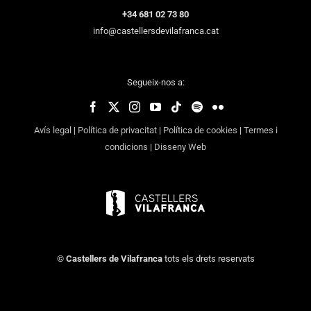
+34 681 02 73 80
info@castellersdevilafranca.cat
Segueix-nos a:
Avís legal
|
Política de privacitat
|
Política de cookies
|
Termes i
condicions
|
Disseny Web
©
Castellers de Vilafranca
tots els drets reservats