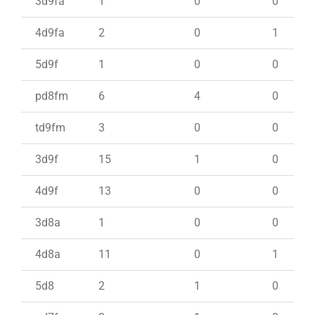
3d9fa
1
0
0
4d9fa
2
0
1
5d9f
1
0
0
pd8fm
6
4
0
td9fm
3
0
0
3d9f
15
1
0
4d9f
13
0
0
3d8a
1
0
0
4d8a
11
0
1
5d8
2
1
0