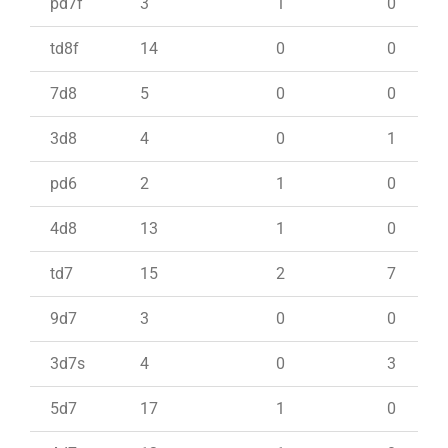
pd7f
3
1
0
td8f
14
0
0
7d8
5
0
0
3d8
4
0
1
pd6
2
1
0
4d8
13
1
0
td7
15
2
7
9d7
3
0
0
3d7s
4
0
3
5d7
17
1
0