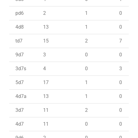
pd6
2
1
0
4d8
13
1
0
td7
15
2
7
9d7
3
0
0
3d7s
4
0
3
5d7
17
1
0
4d7a
13
1
0
3d7
11
2
0
4d7
11
0
0
9d6
2
0
0