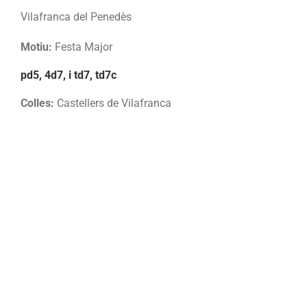
Vilafranca del Penedès
Motiu:
Festa Major
pd5, 4d7, i td7, td7c
Colles:
Castellers de Vilafranca