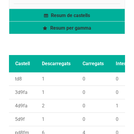
Resum de castells
Resum per gamma
Castell
Descarregats
Carregats
Intents
td8
1
0
0
3d9fa
1
0
0
4d9fa
2
0
1
5d9f
1
0
0
pd8fm
6
4
0