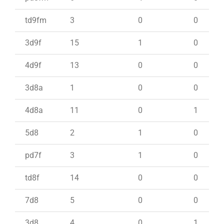
td9fm
3
0
0
3d9f
15
1
0
4d9f
13
0
0
3d8a
1
0
0
4d8a
11
0
1
5d8
2
1
0
pd7f
3
1
0
td8f
14
0
0
7d8
5
0
0
3d8
4
0
1