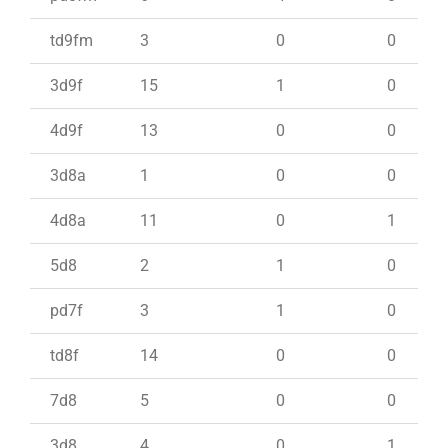
td9fm
3
0
0
3d9f
15
1
0
4d9f
13
0
0
3d8a
1
0
0
4d8a
11
0
1
5d8
2
1
0
pd7f
3
1
0
td8f
14
0
0
7d8
5
0
0
3d8
4
0
1