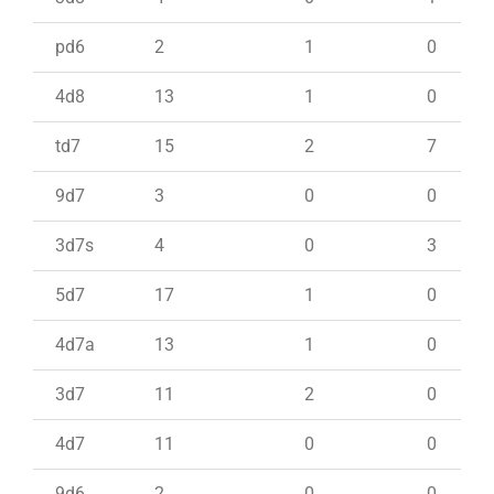
pd6
2
1
0
4d8
13
1
0
td7
15
2
7
9d7
3
0
0
3d7s
4
0
3
5d7
17
1
0
4d7a
13
1
0
3d7
11
2
0
4d7
11
0
0
9d6
2
0
0