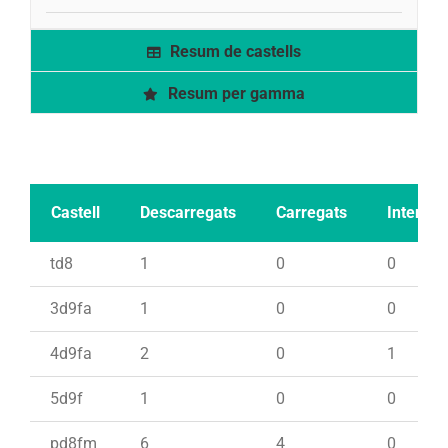
Resum de castells
Resum per gamma
Castell
Descarregats
Carregats
Intents
td8
1
0
0
3d9fa
1
0
0
4d9fa
2
0
1
5d9f
1
0
0
pd8fm
6
4
0