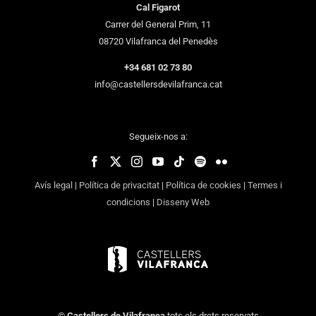
Cal Figarot
Carrer del General Prim, 11
08720 Vilafranca del Penedès
+34 681 02 73 80
info@castellersdevilafranca.cat
Segueix-nos a:
Avís legal
|
Política de privacitat
|
Política de cookies
|
Termes i
condicions
|
Disseny Web
©
Castellers de Vilafranca
tots els drets reservats