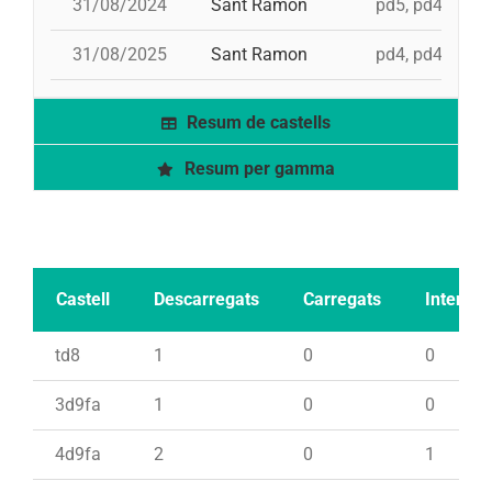
31/08/2024
Sant Ramon
pd5, pd4, 4d8,
31/08/2025
Sant Ramon
pd4, pd4, 3d9f,
Resum de castells
Resum per gamma
Castell
Descarregats
Carregats
Intents
td8
1
0
0
3d9fa
1
0
0
4d9fa
2
0
1