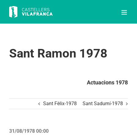
Skip
to
content
Sant Ramon 1978
Actuacions 1978
Sant Fèlix-1978
Sant Sadurní-1978
31/08/1978 00:00