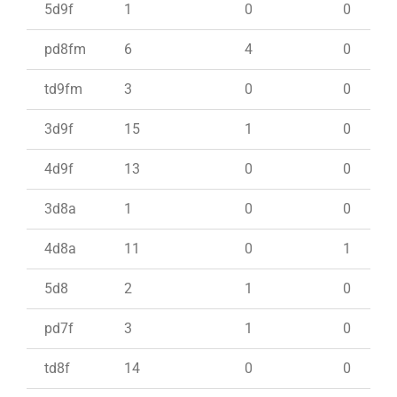
5d9f
1
0
0
pd8fm
6
4
0
td9fm
3
0
0
3d9f
15
1
0
4d9f
13
0
0
3d8a
1
0
0
4d8a
11
0
1
5d8
2
1
0
pd7f
3
1
0
td8f
14
0
0