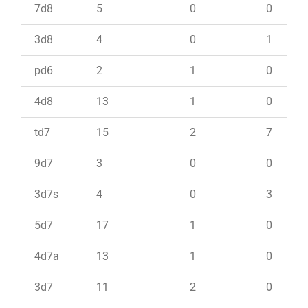
7d8
5
0
0
3d8
4
0
1
pd6
2
1
0
4d8
13
1
0
td7
15
2
7
9d7
3
0
0
3d7s
4
0
3
5d7
17
1
0
4d7a
13
1
0
3d7
11
2
0