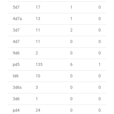
5d7
17
1
0
4d7a
13
1
0
3d7
11
2
0
4d7
11
0
0
9d6
2
0
0
pd5
135
6
1
td6
10
0
0
3d6s
3
0
0
3d6
1
0
0
pd4
24
0
0