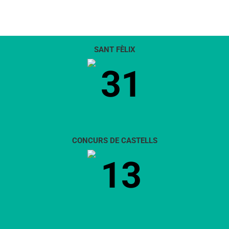
SANT FÈLIX
31
CONCURS DE CASTELLS
13