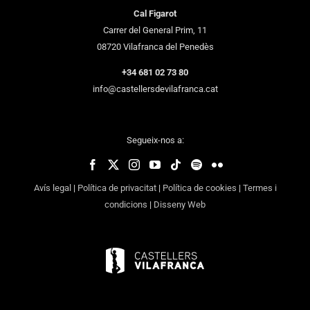
Cal Figarot
Carrer del General Prim, 11
08720 Vilafranca del Penedès
+34 681 02 73 80
info@castellersdevilafranca.cat
Segueix-nos a:
Avís legal
|
Política de privacitat
|
Política de cookies
|
Termes i
condicions
|
Disseny Web