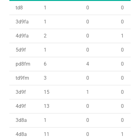
td8
1
0
0
3d9fa
1
0
0
4d9fa
2
0
1
5d9f
1
0
0
pd8fm
6
4
0
td9fm
3
0
0
3d9f
15
1
0
4d9f
13
0
0
3d8a
1
0
0
4d8a
11
0
1