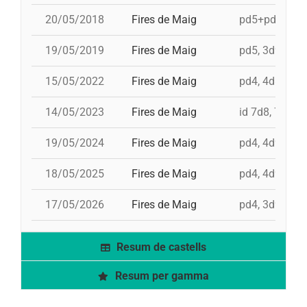
20/05/2018
Fires de Maig
pd5+pd5c, 3d9
19/05/2019
Fires de Maig
pd5, 3d9f, id 
15/05/2022
Fires de Maig
pd4, 4d8a, td8
14/05/2023
Fires de Maig
id 7d8, 7d8, 3
19/05/2024
Fires de Maig
pd4, 4d9f, id 
18/05/2025
Fires de Maig
pd4, 4d9fc, 5
17/05/2026
Fires de Maig
pd4, 3d9f, 4d
Resum de castells
Resum per gamma