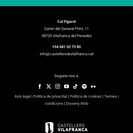
Cal Figarot
Carrer del General Prim, 11
08720 Vilafranca del Penedès
+34 681 02 73 80
info@castellersdevilafranca.cat
Segueix-nos a:
Avís legal
|
Política de privacitat
|
Política de cookies
|
Termes i
condicions
|
Disseny Web