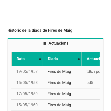
Històric de la diada de Fires de Maig
Actuacions
Data
Diada
Actuació
19/05/1957
Fires de Maig
td6, i pd5
15/05/1958
Fires de Maig
pd5
17/05/1959
Fires de Maig
15/05/1960
Fires de Maig