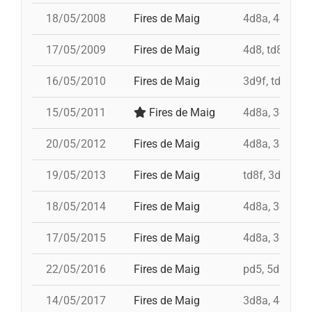
18/05/2008
Fires de Maig
4d8a, 4d9fc, t
17/05/2009
Fires de Maig
4d8, td8f, 3d8
16/05/2010
Fires de Maig
3d9f, td8f, 4d
15/05/2011
Fires de Maig
4d8a, 3d9f, 7
20/05/2012
Fires de Maig
4d8a, 3d9f, 7
19/05/2013
Fires de Maig
td8f, 3d9f, 4d
18/05/2014
Fires de Maig
4d8a, 3d9f, 5
17/05/2015
Fires de Maig
4d8a, 3d9f, 4d
22/05/2016
Fires de Maig
pd5, 5d8, 4d9f
14/05/2017
Fires de Maig
3d8a, 4d9f, 3d