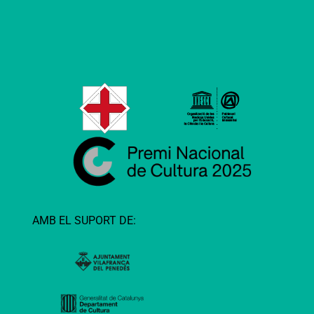
AMB EL SUPORT DE: