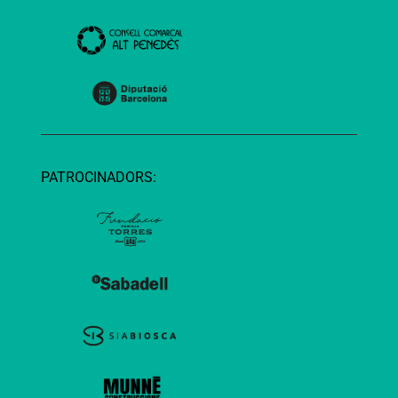
PATROCINADORS: