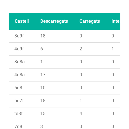
Castell
Descarregats
Carregats
Intents
3d9f
18
0
0
4d9f
6
2
1
3d8a
1
0
0
4d8a
17
0
0
5d8
10
0
0
pd7f
18
1
0
td8f
15
4
0
7d8
3
0
0