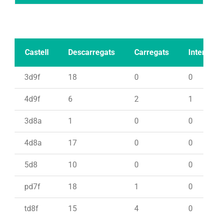
Castell
Descarregats
Carregats
Intents
3d9f
18
0
0
4d9f
6
2
1
3d8a
1
0
0
4d8a
17
0
0
5d8
10
0
0
pd7f
18
1
0
td8f
15
4
0