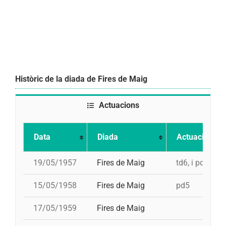
Històric de la diada de Fires de Maig
Actuacions
Data
Diada
Actuació
19/05/1957
Fires de Maig
td6, i pd5
15/05/1958
Fires de Maig
pd5
17/05/1959
Fires de Maig