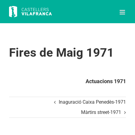
Skip
to
content
Fires de Maig 1971
Actuacions 1971
Inaguració Caixa Penedès-1971
Màrtirs street-1971