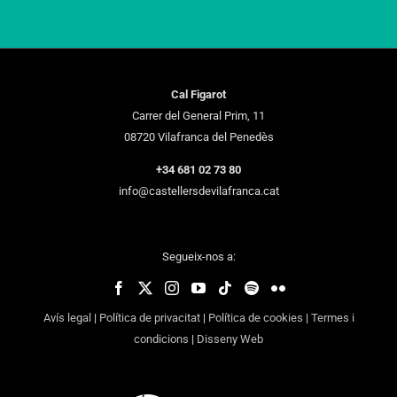
Cal Figarot
Carrer del General Prim, 11
08720 Vilafranca del Penedès
+34 681 02 73 80
info@castellersdevilafranca.cat
Segueix-nos a:
Avís legal
|
Política de privacitat
|
Política de cookies
|
Termes i
condicions
|
Disseny Web