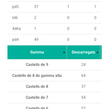
pd5
37
1
1
td6
2
0
0
4d6a
1
0
0
pd4
49
0
0
Gamma
Descarregats
Ca
Castells de 9
24
Castells de 8 de gamma alta
64
Castells de 8
37
Castells de 7
54
Castells de 6
52