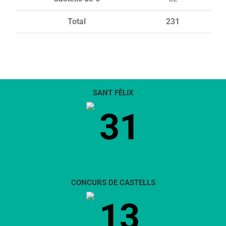
Total
231
SANT FÈLIX
31
CONCURS DE CASTELLS
13