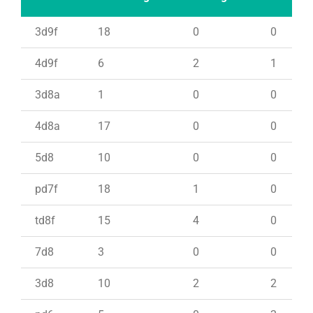
3d9f
18
0
0
4d9f
6
2
1
3d8a
1
0
0
4d8a
17
0
0
5d8
10
0
0
pd7f
18
1
0
td8f
15
4
0
7d8
3
0
0
3d8
10
2
2