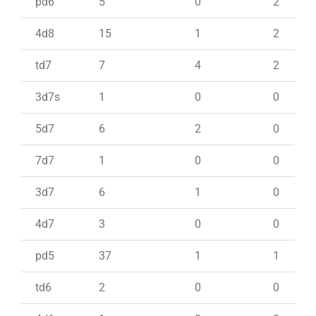
pd6
5
0
2
4d8
15
1
2
td7
7
4
2
3d7s
1
0
0
5d7
6
2
0
7d7
1
0
0
3d7
6
1
0
4d7
3
0
0
pd5
37
1
1
td6
2
0
0