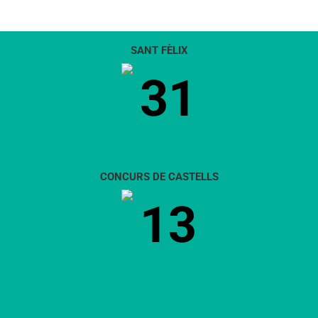
SANT FÈLIX
31
CONCURS DE CASTELLS
13