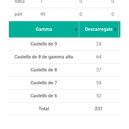
4d6a
1
0
0
pd4
49
0
0
Gamma
Descarregats
Ca
Castells de 9
24
Castells de 8 de gamma alta
64
Castells de 8
37
Castells de 7
54
Castells de 6
52
Total
231