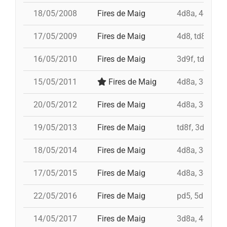
18/05/2008
Fires de Maig
4d8a, 4d9fc, t
17/05/2009
Fires de Maig
4d8, td8f, 3d8
16/05/2010
Fires de Maig
3d9f, td8f, 4d
15/05/2011
Fires de Maig
4d8a, 3d9f, 7
20/05/2012
Fires de Maig
4d8a, 3d9f, 7
19/05/2013
Fires de Maig
td8f, 3d9f, 4d
18/05/2014
Fires de Maig
4d8a, 3d9f, 5
17/05/2015
Fires de Maig
4d8a, 3d9f, 4d
22/05/2016
Fires de Maig
pd5, 5d8, 4d9f
14/05/2017
Fires de Maig
3d8a, 4d9f, 3d