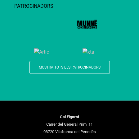
PATROCINADORS:
MOSTRA TOTS ELS PATROCINADORS
Cal Figarot
Carrer del General Prim, 11
08720 Vilafranca del Penedès