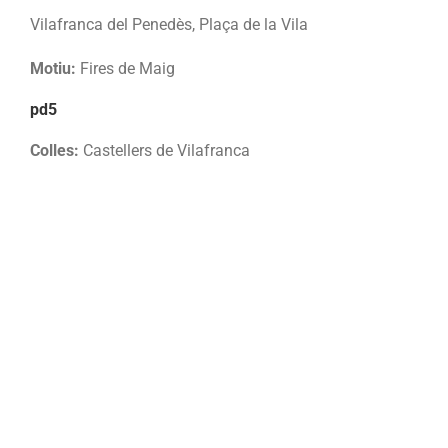
Vilafranca del Penedès, Plaça de la Vila
Motiu:
Fires de Maig
pd5
Colles:
Castellers de Vilafranca