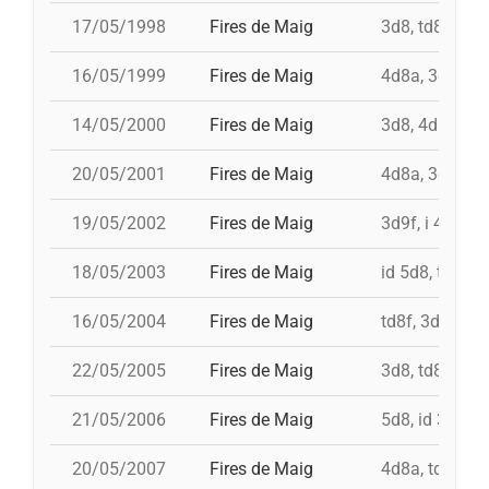
17/05/1998
Fires de Maig
3d8, td8f, 4d8
16/05/1999
Fires de Maig
4d8a, 3d8, td7
14/05/2000
Fires de Maig
3d8, 4d8a, td8
20/05/2001
Fires de Maig
4d8a, 3d9f, 5
19/05/2002
Fires de Maig
3d9f, i 4d9f, t
18/05/2003
Fires de Maig
id 5d8, td8f, 
16/05/2004
Fires de Maig
td8f, 3d9f, 4d
22/05/2005
Fires de Maig
3d8, td8f, 4d8
21/05/2006
Fires de Maig
5d8, id 3d9f, 
20/05/2007
Fires de Maig
4d8a, td8f, 3d