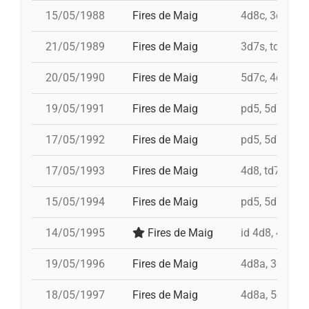
15/05/1988
Fires de Maig
4d8c, 3d8c, td
21/05/1989
Fires de Maig
3d7s, td7, 4d8
20/05/1990
Fires de Maig
5d7c, 4d8, i 3
19/05/1991
Fires de Maig
pd5, 5d7, td7,
17/05/1992
Fires de Maig
pd5, 5d7, 4d8,
17/05/1993
Fires de Maig
4d8, td7, 5d7,
15/05/1994
Fires de Maig
pd5, 5d7, td7,
14/05/1995
Fires de Maig
id 4d8, 4d8, t
19/05/1996
Fires de Maig
4d8a, 3d8, td8
18/05/1997
Fires de Maig
4d8a, 5d8, td8