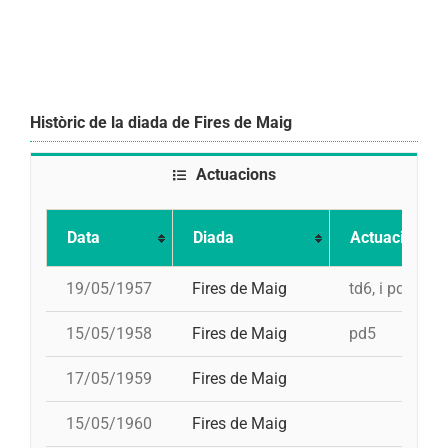
Històric de la diada de Fires de Maig
Actuacions
Data
Diada
Actuació
19/05/1957
Fires de Maig
td6, i pd5
15/05/1958
Fires de Maig
pd5
17/05/1959
Fires de Maig
15/05/1960
Fires de Maig