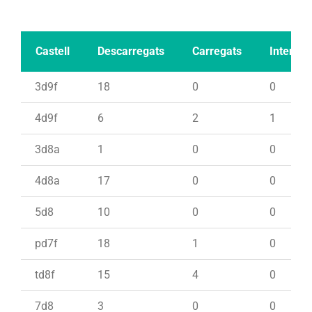
Castell
Descarregats
Carregats
Intents
3d9f
18
0
0
4d9f
6
2
1
3d8a
1
0
0
4d8a
17
0
0
5d8
10
0
0
pd7f
18
1
0
td8f
15
4
0
7d8
3
0
0