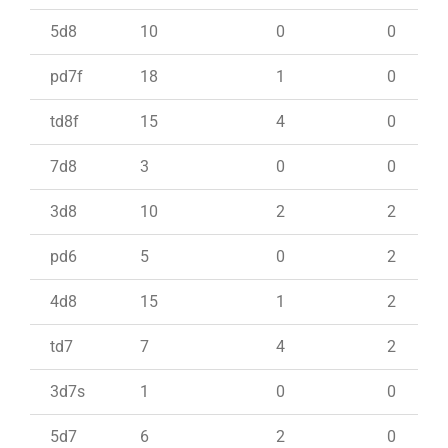
5d8
10
0
0
pd7f
18
1
0
td8f
15
4
0
7d8
3
0
0
3d8
10
2
2
pd6
5
0
2
4d8
15
1
2
td7
7
4
2
3d7s
1
0
0
5d7
6
2
0