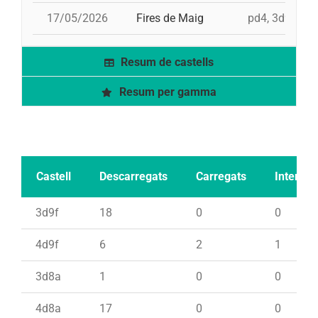
17/05/2026
Fires de Maig
pd4, 3d9f, 4d
Resum de castells
Resum per gamma
Castell
Descarregats
Carregats
Intents
3d9f
18
0
0
4d9f
6
2
1
3d8a
1
0
0
4d8a
17
0
0