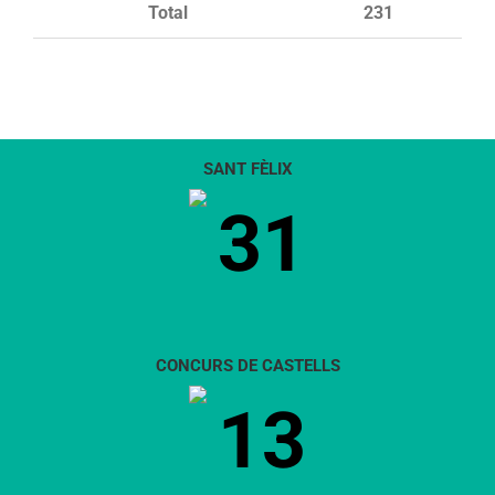
Total
231
SANT FÈLIX
31
CONCURS DE CASTELLS
13