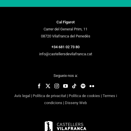
Cal Figarot
Carrer del General Prim, 11
08720 Vilafranca del Penedès
+34 681 02 73 80
info@castellersdevilafranca.cat
Segueix-nos a:
Avís legal
|
Política de privacitat
|
Política de cookies
|
Termes i
condicions
|
Disseny Web