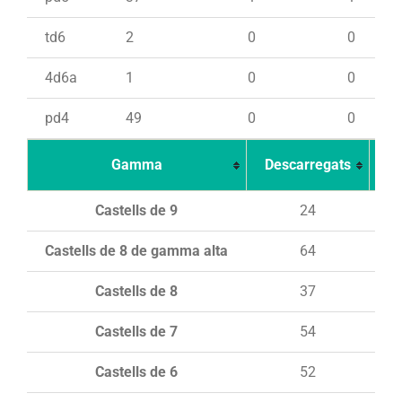
td6
2
0
0
4d6a
1
0
0
pd4
49
0
0
Gamma
Descarregats
Ca
Castells de 9
24
Castells de 8 de gamma alta
64
Castells de 8
37
Castells de 7
54
Castells de 6
52