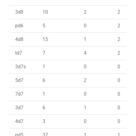
3d8
10
2
2
pd6
5
0
2
4d8
15
1
2
td7
7
4
2
3d7s
1
0
0
5d7
6
2
0
7d7
1
0
0
3d7
6
1
0
4d7
3
0
0
pd5
37
1
1