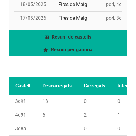
18/05/2025
Fires de Maig
pd4, 4d9fc, 5
17/05/2026
Fires de Maig
pd4, 3d9f, 4d
Resum de castells
Resum per gamma
Castell
Descarregats
Carregats
Intents
3d9f
18
0
0
4d9f
6
2
1
3d8a
1
0
0