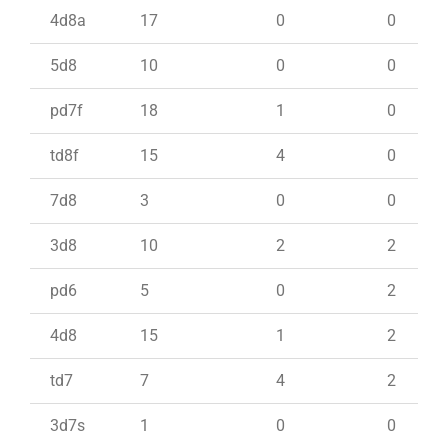
4d8a
17
0
0
5d8
10
0
0
pd7f
18
1
0
td8f
15
4
0
7d8
3
0
0
3d8
10
2
2
pd6
5
0
2
4d8
15
1
2
td7
7
4
2
3d7s
1
0
0