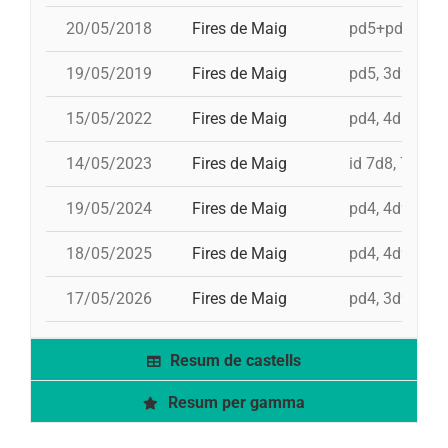
20/05/2018
Fires de Maig
pd5+pd5c, 3d9
19/05/2019
Fires de Maig
pd5, 3d9f, id 
15/05/2022
Fires de Maig
pd4, 4d8a, td8
14/05/2023
Fires de Maig
id 7d8, 7d8, 3
19/05/2024
Fires de Maig
pd4, 4d9f, id 
18/05/2025
Fires de Maig
pd4, 4d9fc, 5
17/05/2026
Fires de Maig
pd4, 3d9f, 4d
Resum de castells
Resum per gamma