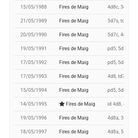
15/05/1988
Fires de Maig
4d8c, 3d8c, td
21/05/1989
Fires de Maig
3d7s, td7, 4d8
20/05/1990
Fires de Maig
5d7c, 4d8, i 3
19/05/1991
Fires de Maig
pd5, 5d7, td7,
17/05/1992
Fires de Maig
pd5, 5d7, 4d8,
17/05/1993
Fires de Maig
4d8, td7, 5d7,
15/05/1994
Fires de Maig
pd5, 5d7, td7,
14/05/1995
Fires de Maig
id 4d8, 4d8, t
19/05/1996
Fires de Maig
4d8a, 3d8, td8
18/05/1997
Fires de Maig
4d8a, 5d8, td8