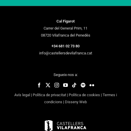
Cal Figarot
Carrer del General Prim, 11
08720 Vilafranca del Penedès
+34 681 02 73 80
info@castellersdevilafranca.cat
Segueix-nos a:
Avís legal
|
Política de privacitat
|
Política de cookies
|
Termes i
condicions
|
Disseny Web