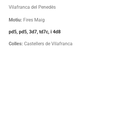
Vilafranca del Penedès
Motiu:
Fires Maig
pd5, pd5, 3d7, td7c, i 4d8
Colles:
Castellers de Vilafranca