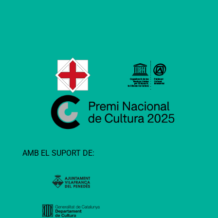
AMB EL SUPORT DE: