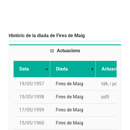
Històric de la diada de Fires de Maig
Actuacions
Data
Diada
Actuació
19/05/1957
Fires de Maig
td6, i pd5
15/05/1958
Fires de Maig
pd5
17/05/1959
Fires de Maig
15/05/1960
Fires de Maig