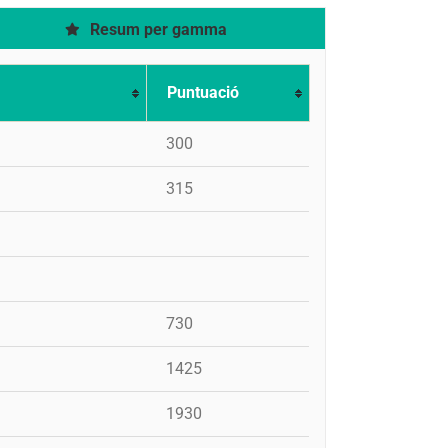
Resum per gamma
Puntuació
300
315
730
1425
1930