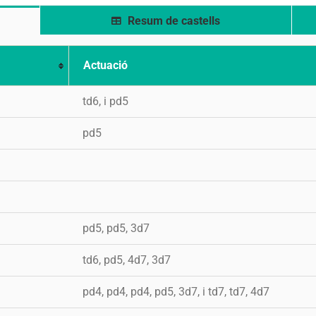
Resum de castells
Actuació
td6, i pd5
pd5
pd5, pd5, 3d7
td6, pd5, 4d7, 3d7
pd4, pd4, pd4, pd5, 3d7, i td7, td7, 4d7