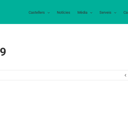
Castellers
Notícies
Mèdia
Serveis
Ca
19