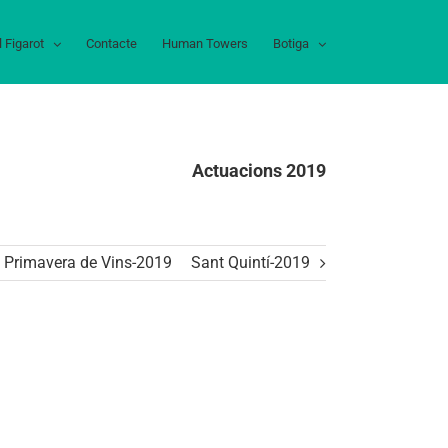
l Figarot
Contacte
Human Towers
Botiga
Actuacions 2019
Primavera de Vins-2019
Sant Quintí-2019