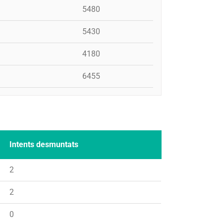
5480
5430
4180
6455
Intents desmuntats
2
2
0